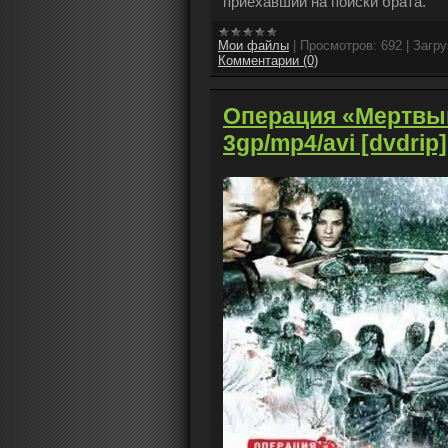
приехавший на поиски брата.
Мои файлы
|
Просмотров:
692
|
Загру
Комментарии (0)
Операция «Мертвый 
3gp/mp4/avi [dvdrip]