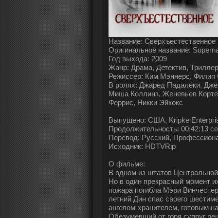
Название: Сверхъестественное (
Оригинальное название: Supernat
Год выхода: 2009
Жанр: Драма, Детектив, Трилле
Режиссер: Ким Мэннерс, Филип 
В ролях: Джаред Падалеки, Дж
Миша Коллинз, Женевьев Кортез
Феррис, Никки Эйкокс
Выпущено: США, Kripke Enterpri
Продолжительность: 00:42:13 с
Перевод: Русский, Профессион
Исходник: HDTVRip
О фильме:
В одном из штатов Центральной
Но в один прекрасный момент их
пожара погибла Мэри Винчестер
летний Дин спас своего шестиме
ангелом-хранителем, готовым на
Обезумевший от горя супруг реш