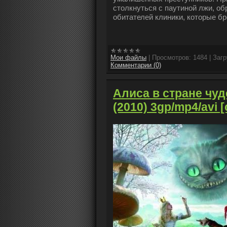
столкнуться с паутиной лжи, о
обитателей клиники, которые бр
Мои файлы
|
Просмотров:
1484
|
Загр
Комментарии (0)
Алиса в стране чуде
(2010) 3gp/mp4/avi [