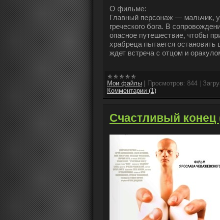
О фильме:
Главный персонаж — мальчик, уз
греческого бога. В сопровожден
опасное путешествие, чтобы пр
храбреца пытается остановить 
ждет встреча с отцом и оракул
Мои файлы
|
Просмотров:
844
|
Загру
Комментарии (1)
Счастливый конец 