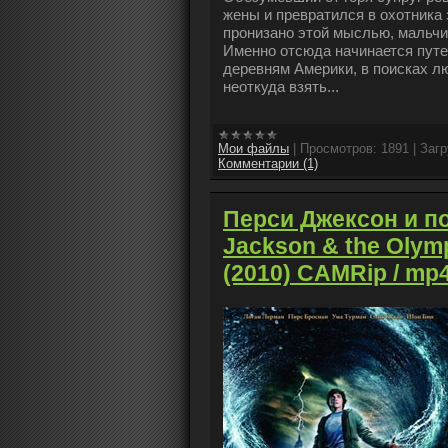
жены и превратился в охотника 
пронизано этой мыслью, мальчи
Именно отсюда начинается путе
деревням Америки, в поисках л
неоткуда взять...
Мои файлы
|
Просмотров:
1891
|
Загр
Комментарии (1)
Перси Джексон и по
Jackson & the Olymp
(2010) CAMRip / mp