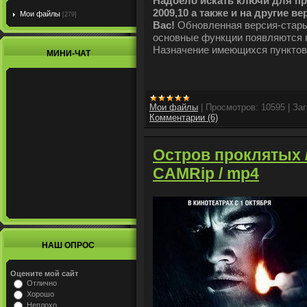
Надоело искать ключи для п
2009,10 а также и на другие 
Мои файлы
[279]
Вас!
Обновленная версия-старые
основные функции появляются п
Назначение имеющихся пунктов
МИНИ-ЧАТ
Мои файлы
|
Просмотров:
10595
|
Заг
Комментарии (6)
Остров проклятых / 
CAMRip / mp4
НАШ ОПРОС
Оцените мой сайт
Отлично
Хорошо
Неплохо