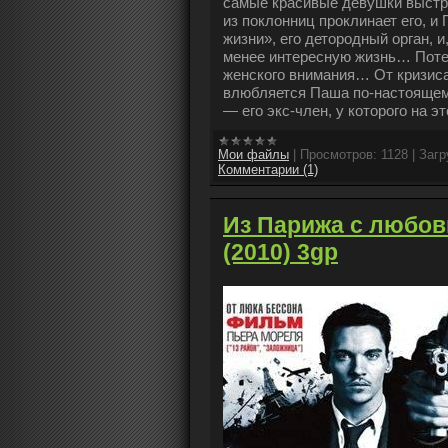
самые красивые девушки выстра
из поклонниц проклинает его, и
жизни», его детородный орган, 
менее интересную жизнь… Потер
женского внимания… От кризиса
влюбляется Паша по-настоящему
— его экс-член, у которого на 
Мои файлы
|
Просмотров:
1128
|
Загр
Комментарии (1)
Из Парижа с любовь
(2010) 3gp