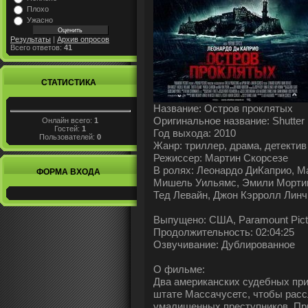
Плохо
Ужасно
Результаты
|
Архив опросов
Всего ответов:
41
СТАТИСТИКА
Название: Остров проклятых
Оригинальное название: Shutter 
Онлайн всего:
1
Гостей:
1
Год выхода: 2010
Пользователей:
0
Жанр: триллер, драма, детектив
Режиссер: Мартин Скорсезе
В ролях: Леонардо ДиКаприо, М
ФОРМА ВХОДА
Мишель Уильямс, Эмили Мортим
Тед Левайн, Джон Кэрролл Линч
Выпущено: США, Paramount Pict
Продолжительность: 02:04:25
Озвучивание: Дублированное
О фильме:
Два американских судебных при
штате Массачусетс, чтобы расс
умалишенных преступников. Пр