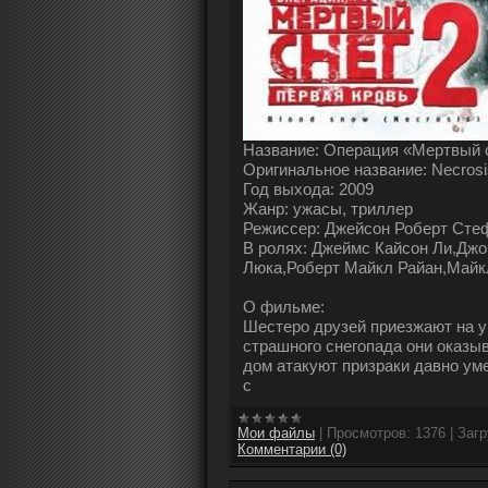
Название: Операция «Мертвый с
Оригинальное название: Necrosi
Год выхода: 2009
Жанр: ужасы, триллер
Режиссер: Джейсон Роберт Сте
В ролях: Джеймс Кайсон Ли,Дж
Люка,Роберт Майкл Райан,Майк
О фильме:
Шестеро друзей приезжают на уи
страшного снегопада они оказы
дом атакуют призраки давно ум
с
Мои файлы
|
Просмотров:
1376
|
Загр
Комментарии (0)