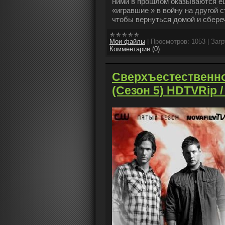
ними в прошлом оказываются е
«игравшие » в войну на другой 
чтобы вернуться домой и сбер
Мои файлы
|
Просмотров:
1053
|
Загр
Комментарии (0)
Сверхъестественное
(Cезон 5) HDTVRip 