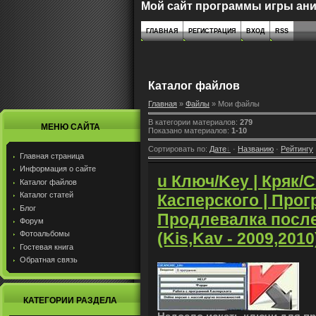
Мой сайт программы игры ан
ГЛАВНАЯ
РЕГИСТРАЦИЯ
ВХОД
RSS
Каталог файлов
Главная
»
Файлы
» Мои файлы
В категории материалов
:
279
МЕНЮ САЙТА
Показано материалов
:
1-10
Сортировать по
:
Дате
·
Названию
·
Рейтингу
Главная страница
Информация о сайте
u Ключ/Key | Кряк/C
Каталог файлов
Каталог статей
Касперского | Про
Блог
Продлевалка после
Форум
Фотоальбомы
(Kis,Kav - 2009,2010
Гостевая книга
Обратная связь
КАТЕГОРИИ РАЗДЕЛА